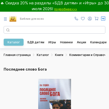
🔥 Скидка 20% на разделы «БДВ детям» и «Игры» до 30
июля 2026!
подробнее>>>
☰
Библия для всех
Каталог
БДВ детям
Игры
Новинки
Акции
Календари
Главная страница
Каталог
Книги
Комментарии и Справочн
Последнее слово Бога