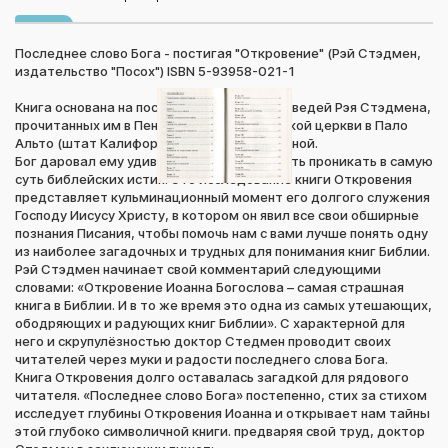
Последнее слово Бога - постигая "Откровение" (Рэй Стэдмен,
издательство "Посох") ISBN 5-93958-021-1
Книга основана на последнем цикле проповедей Рэя Стэдмена,
прочитанных им в Пенинсульской Библейской церкви в Пало
Альто (штат Калифорния) перед его кончиной.
Бог даровал ему удивительную способность проникать в самую
суть библейских истин. Это исследование книги Откровения
представляет кульминационный момент его долгого служения
Господу Иисусу Христу, в котором он явил все свои обширные
познания Писания, чтобы помочь нам с вами лучше понять одну
из наиболее загадочных и трудных для понимания книг Библии.
Рэй Стэдмен начинает свой комментарий следующими
словами: «Откровение Иоанна Богослова – самая страшная
книга в Библии. И в то же время это одна из самых утешающих,
ободряющих и радующих книг Библии». C характерной для
него и скрупулёзностью доктор Стедмен проводит своих
читателей через муки и радости последнего слова Бога.
Книга Откровения долго оставалась загадкой для рядового
читателя. «Последнее слово Бога» постепенно, стих за стихом
исследует глубины Откровения Иоанна и открывает нам тайны
этой глубоко символичной книги. предваряя свой труд, доктор