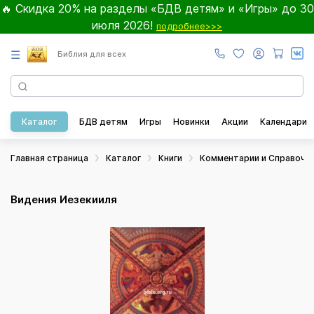
🔥 Скидка 20% на разделы «БДВ детям» и «Игры» до 30
июля 2026!
подробнее>>>
☰
Библия для всех
Каталог
БДВ детям
Игры
Новинки
Акции
Календари
Главная страница
Каталог
Книги
Комментарии и Справочн
Видения Иезекииля