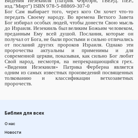
Видения Иезекииля (Патрик Фэрбэрн, ТВЕРД. ПЕР.,
изд."Мирт") ISBN 978-5-88869-307-0
Бог Сам выбирает того, через кого Он хочет что-то
передать Своему народу. Во времена Ветхого Завета
Бог избирал особых людей, чтобы донести Свою мысль
до Израиля. Иезекииль был великим Божьим человеком,
преданным Ему всей душой. Послания, которые он
получал от Бога, не были простыми и сильно отличались
от посланий других пророков Израиля. Однако эти
пророчества актуальны и применимы и для
современной церкви, показывая, как сильно Бог любит
Свой народ, несмотря, на непрекращающийся грех.
«Видения Иезекииля» Патрика Ферберна является
одним из самых известных произведений посвященных
толкованию и классификации ветхозаветных
пророчеств.
Библия для всех
О нас
Новости