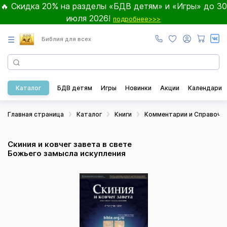
🔥 Скидка 20% на разделы «БДВ детям» и «Игры» до 30
июля 2026!
подробнее>>>
☰
Библия для всех
Каталог
БДВ детям
Игры
Новинки
Акции
Календари
Главная страница
Каталог
Книги
Комментарии и Справочн
Скиния и ковчег завета в свете
Божьего замысла искупления