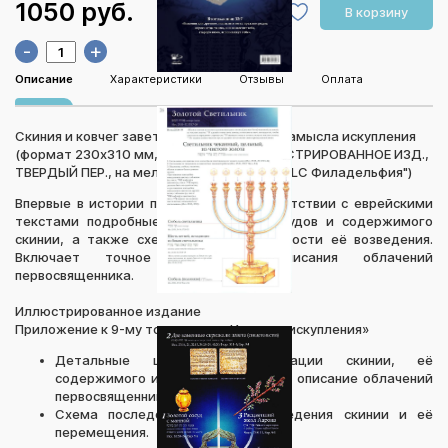
1050 руб.
В корзину
-
+
Описание
Характеристики
Отзывы
Оплата
Скиния и ковчег завета в свете Божьего замысла искупления
(формат 230х310 мм, Авраам Пак, ИЛЛЮСТРИРОВАННОЕ ИЗД.,
ТВЕРДЫЙ ПЕР., на мелованной бум., изд."CLC Филадельфия")
Впервые в истории приводятся в соответствии с еврейскими
текстами подробные иллюстрации сосудов и содержимого
скинии, а также схема последовательности её возведения.
Включает точное библейское описания облачений
первосвященника.
Иллюстрированное издание
Приложение к 9-му тому серии «История искупления»
Детальные цветные иллюстрации скинии, её
содержимого и точное библейское описание облачений
первосвященника.
Схема последовательности возведения скинии и её
перемещения.