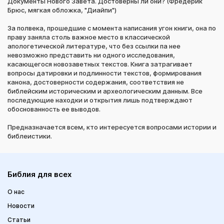
Документы Нового Завета. Достоверны ли они? (Фредерик
Брюс, мягкая обложка, "Диайпи")
За полвека, прошедшие с момента написания угон книги, она по
праву заняла столь важное место в классической
апологетической литературе, что без ссылки па нее
невозможно представить ни одного исследования,
касающегося новозаветных текстов. Книга затрагивает
вопросы датировки и подлинности текстов, формирования
канона, достоверности содержания, соответствия не
библейским историческим и археологическим данным. Все
последующие находки и открытия лишь подтверждают
обоснованность ее выводов.
Предназначается всем, кто интересуется вопросами истории и
библеистики.
Библия для всех
О нас
Новости
Статьи