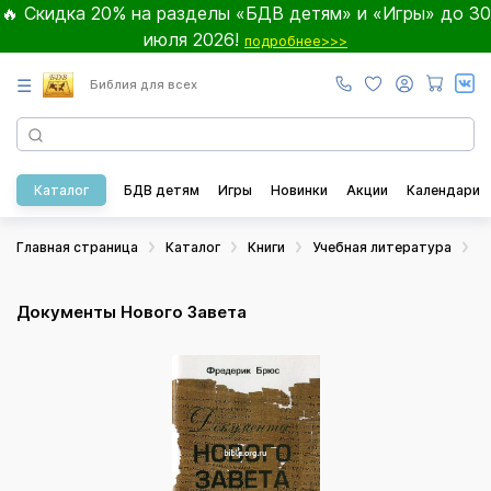
🔥 Скидка 20% на разделы «БДВ детям» и «Игры» до 30
июля 2026!
подробнее>>>
☰
Библия для всех
Каталог
БДВ детям
Игры
Новинки
Акции
Календари
Главная страница
Каталог
Книги
Учебная литература
А
Документы Нового Завета