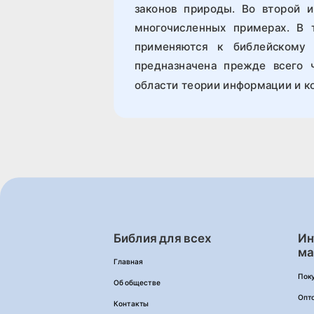
законов природы. Во второй и
многочисленных примерах. В
применяются к библейскому
предназначена прежде всего 
области теории информации и ко
Библия для всех
Ин
ма
Главная
Пок
Об обществе
Опт
Контакты