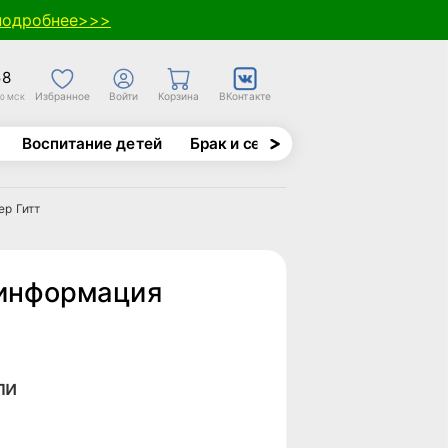
подробнее>>>
58
Избранное
Войти
Корзина
ВКонтакте
30 МСК
Воспитание детей
Брак и семья
Духовно-назида
р Гитт
 информация
пи