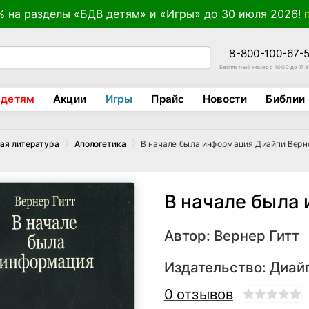
% на разделы «БДВ детям» и «Игры» до 30 июля 2026!
8-800-100-67-
Бесплатный номер с 10:00 до 17:
 детям
Акции
Игры
Прайс
Новости
Библии
В начале была информация Диайпи Верне
ая литература
Апологетика
В начале была
Автор:
Вернер Гитт
Издательство:
Диай
0 отзывов