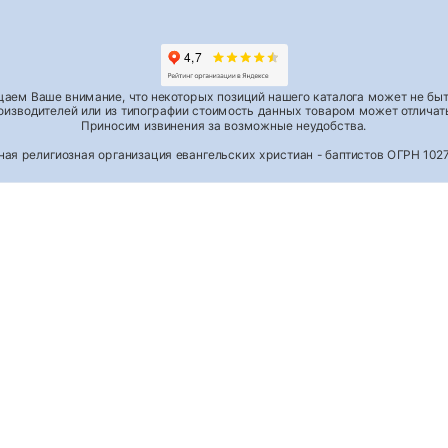
аем Ваше внимание, что некоторых позиций нашего каталога может не быть
роизводителей или из типографии стоимость данных товаром может отличать
Приносим извинения за возможные неудобства.
тная религиозная организация евангельских христиан - баптистов ОГРН 1