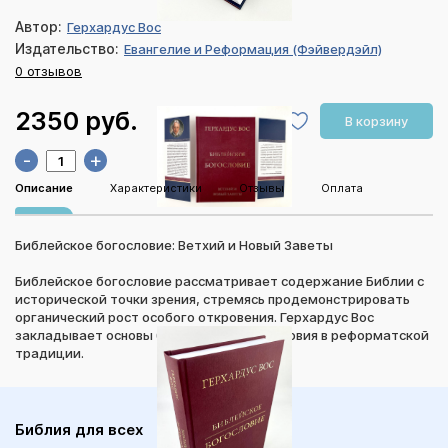
Автор:
Герхардус Вос
Издательство:
Евангелие и Реформация (Фэйвердэйл)
0 отзывов
2350 руб.
В корзину
-
+
Описание
Характеристики
Отзывы
Оплата
Библейское богословие: Ветхий и Новый Заветы
Библейское богословие рассматривает содержание Библии с
исторической точки зрения, стремясь продемонстрировать
органический рост особого откровения. Герхардус Вос
закладывает основы библейского богословия в реформатской
традиции.
Библия для всех