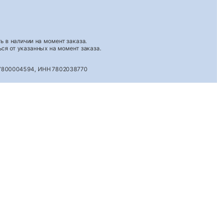
 в наличии на момент заказа.
ся от указанных на момент заказа.
027800004594, ИНН 7802038770