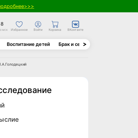
подробнее>>>
58
Избранное
Войти
Корзина
ВКонтакте
30 МСК
Воспитание детей
Брак и семья
Духовно-назида
Л.А.Голодецкий
сследование
ий
ыслие