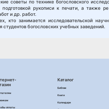
кие советы по технике богословского исследо
 подготовкой рукописи к печати, а также р
от и др. работ.
 кто занимается исследовательской научно
я студентов богословских учебных заведений.
тернет-
Каталог
газин
Библии
упателям
Книги
овикам
Календари
собы оплаты