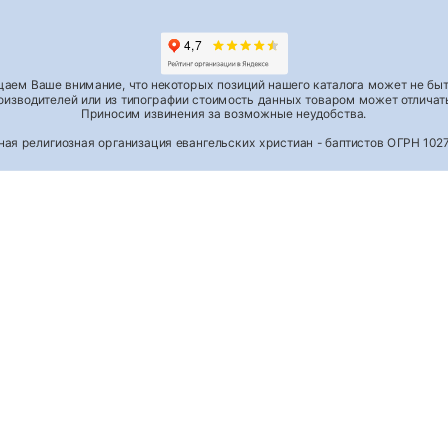
аем Ваше внимание, что некоторых позиций нашего каталога может не быть
роизводителей или из типографии стоимость данных товаром может отличать
Приносим извинения за возможные неудобства.
тная религиозная организация евангельских христиан - баптистов ОГРН 1