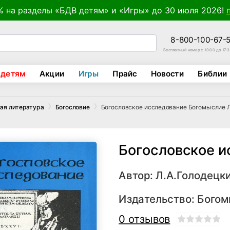
% на разделы «БДВ детям» и «Игры» до 30 июля 2026!
8-800-100-67-
Бесплатный номер с 10:00 до 17:
 детям
Акции
Игры
Прайс
Новости
Библии
Богословское исследование Богомыслие 
ая литература
Богословие
Богословское и
Автор:
Л.А.Голодецк
Издательство:
Богом
0 отзывов