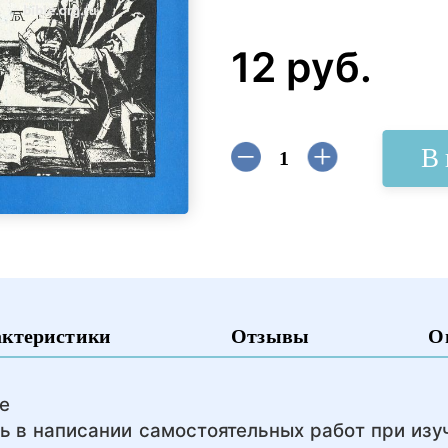
12 руб.
В 
актеристики
Отзывы
О
е
в написании самостоятельных работ при изуч