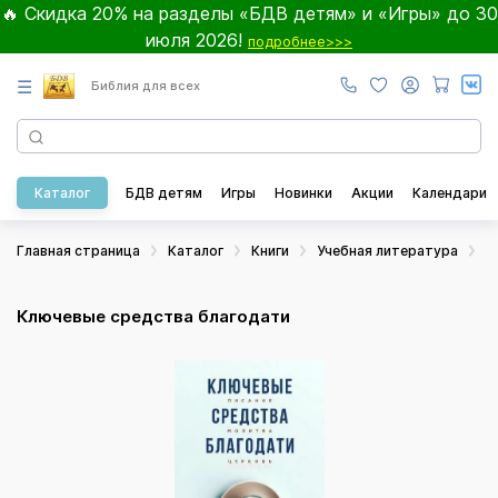
🔥 Скидка 20% на разделы «БДВ детям» и «Игры» до 30
июля 2026!
подробнее>>>
☰
Библия для всех
Каталог
БДВ детям
Игры
Новинки
Акции
Календари
Главная страница
Каталог
Книги
Учебная литература
Б
Ключевые средства благодати