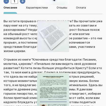
-
+
Описание
Характеристики
Отзывы
Оплата
Вы хотите прорыва в своем духовном росте? Вы прочитали уже
пару книг на эту тему, попробовали следовать их советам и
разочарованы? Неудивительно! Духовный рост больше похож
на обычный рост человека, чем на блицкриг или взятие
командой высоты с криком «Ура!». Духовное развитие – это «не
прорыв», а постепенный рост, который обеспечивается
средствами благодати: Писанием, молитвами, участием в
жизни церкви.
Отрывок из книги "Ключевые средства благодати: Писание,
молитва, церковь": «Печально ли вам видеть своё духовное
развитие? Хотите ли вы больше уподобиться Христу? Если это
так, то моя книга для вас. Однако я должен вас предупредить,
что здесь вы не найдете легкого пути и быстрых решений,
которые моментально исправят вашу духовную жизнь. Более
того, я не предлагаю вам нечто новое и оригинальное. Здесь вы
найдете древнее решение древней проблемы. Я дам вам
горькое лекарство, которое многие люди отвергают, избирая
более приятный эликсир. Но если вы устали от себя, если вам
надоело блуждать у подножия горы и вы готовы подняться