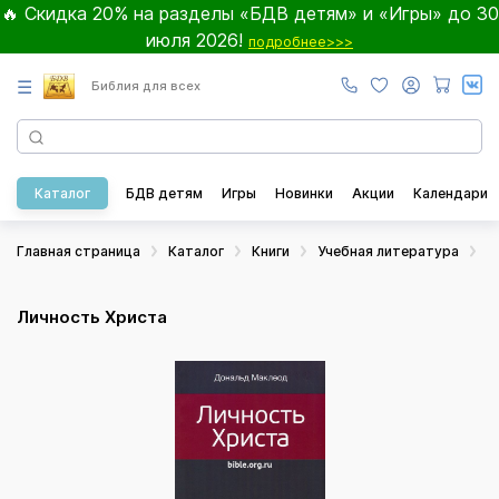
🔥 Скидка 20% на разделы «БДВ детям» и «Игры» до 30
июля 2026!
подробнее>>>
☰
Библия для всех
Каталог
БДВ детям
Игры
Новинки
Акции
Календари
Главная страница
Каталог
Книги
Учебная литература
Б
Личность Христа