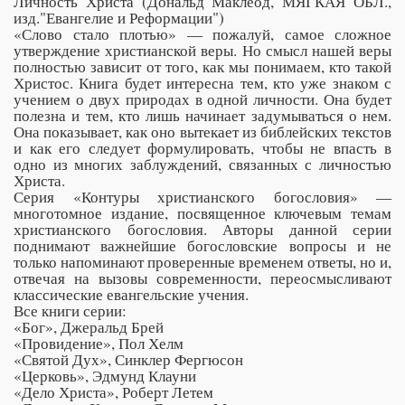
Личность Христа (Дональд Маклеод, МЯГКАЯ ОБЛ.,
изд."Евангелие и Реформации")
«Слово стало плотью» — пожалуй, самое сложное
утверждение христианской веры. Но смысл нашей веры
полностью зависит от того, как мы понимаем, кто такой
Христос. Книга будет интересна тем, кто уже знаком с
учением о двух природах в одной личности. Она будет
полезна и тем, кто лишь начинает задумываться о нем.
Она показывает, как оно вытекает из библейских текстов
и как его следует формулировать, чтобы не впасть в
одно из многих заблуждений, связанных с личностью
Христа.
Серия «Контуры христианского богословия» —
многотомное издание, посвященное ключевым темам
христианского богословия. Авторы данной серии
поднимают важнейшие богословские вопросы и не
только напоминают проверенные временем ответы, но и,
отвечая на вызовы современности, переосмысливают
классические евангельские учения.
Все книги серии:
«Бог», Джеральд Брей
«Провидение», Пол Хелм
«Святой Дух», Синклер Фергюсон
«Церковь», Эдмунд Клауни
«Дело Христа», Роберт Летем