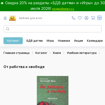
🔥 Скидка 20% на разделы «БДВ детям» и «Игры» до 30
июля 2026!
подробнее>>>
☰
Библия для всех
Каталог
БДВ детям
Игры
Новинки
Акции
Календари
Главная страница
Каталог
Книги
Учебная литература
Б
От рабства к свободе