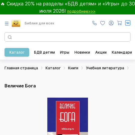
🔥 Скидка 20% на разделы «БДВ детям» и «Игры» до 30
июля 2026!
подробнее>>>
☰
Библия для всех
Каталог
БДВ детям
Игры
Новинки
Акции
Календари
Главная страница
Каталог
Книги
Учебная литература
Б
Величие Бога