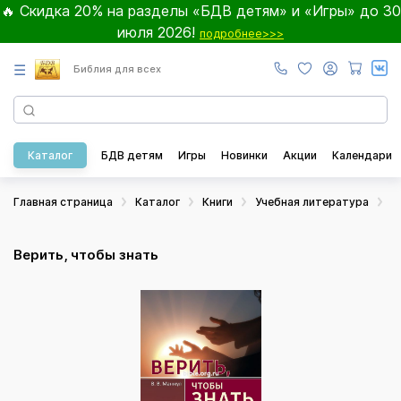
🔥 Скидка 20% на разделы «БДВ детям» и «Игры» до 30
июля 2026!
подробнее>>>
☰
Библия для всех
Каталог
БДВ детям
Игры
Новинки
Акции
Календари
Главная страница
Каталог
Книги
Учебная литература
Б
Верить, чтобы знать