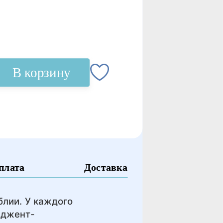
В корзину
плата
Доставка
блии. У каждого
иджент-