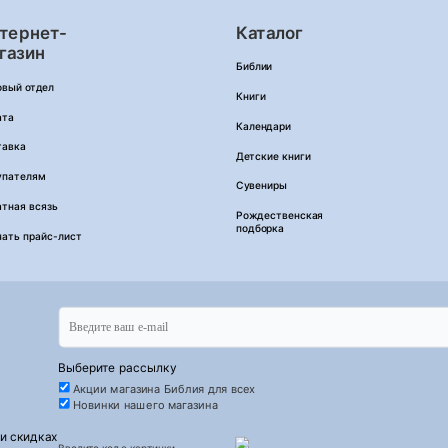
тернет-
Каталог
газин
Библии
овый отдел
Книги
ата
Календари
тавка
Детские книги
упателям
Сувениры
тная всязь
Рождественская
подборка
чать прайс-лист
Выберите рассылку
Акции магазина Библия для всех
Новинки нашего магазина
 и скидках
Введите код с картинки