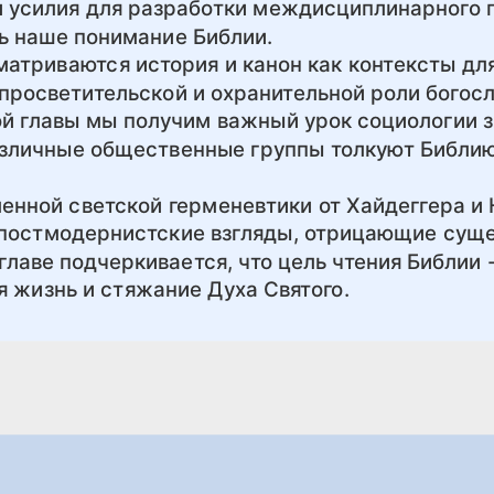
 усилия для разработки междисциплинарного 
ть наше понимание Библии.
матриваются история и канон как контексты дл
просветительской и охранительной роли богосл
ой главы мы получим важный урок социологии з
азличные общественные группы толкуют Библию
менной светской герменевтики от Хайдеггера и
 постмодернистские взгляды, отрицающие сущ
главе подчеркивается, что цель чтения Библии 
я жизнь и стяжание Духа Святого.