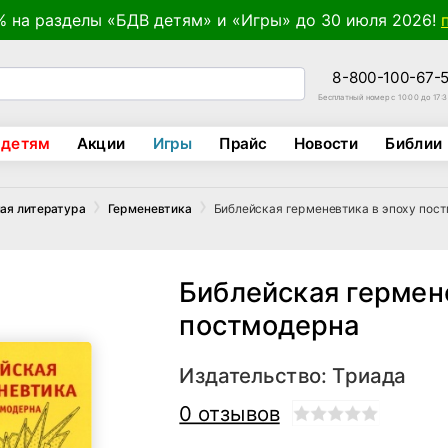
% на разделы «БДВ детям» и «Игры» до 30 июля 2026!
8-800-100-67-
Бесплатный номер с 10:00 до 17:
 детям
Акции
Игры
Прайс
Новости
Библии
Библейская герменевтика в эпоху пос
ая литература
Герменевтика
Библейская гермене
постмодерна
Издательство:
Триада
0 отзывов