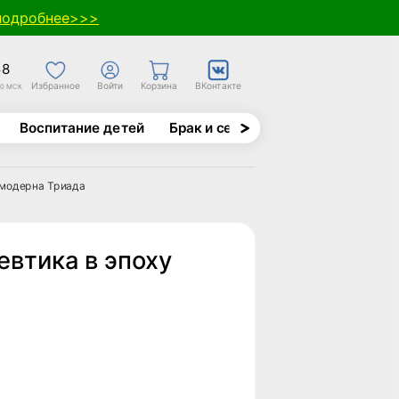
подробнее>>>
58
Избранное
Войти
Корзина
ВКонтакте
30 МСК
Воспитание детей
Брак и семья
Духовно-назида
тмодерна Триада
втика в эпоху