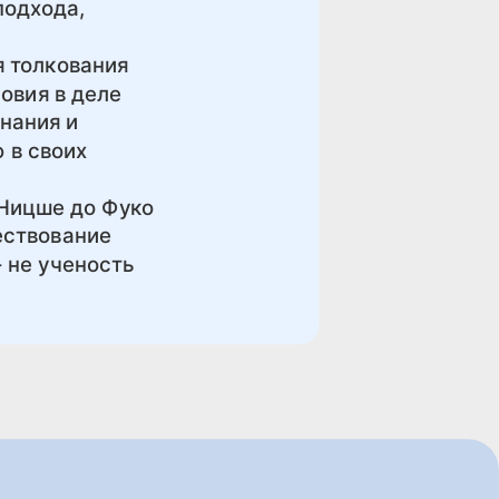
подхода,
я толкования
овия в деле
нания и
 в своих
 Ницше до Фуко
ествование
- не ученость