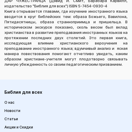
ДАР ЧУЖЕСТРАНЦА (Дэвид И. Смит, Барабара Карвилл,
издательство "Библия для всех") ISBN 5-7454-0930-4
Книга открывается главами, где изучение иностранного языка
вводится в круг библейских тем: образа Божьего, Вавилона,
Пятидесятницы, образа странноприимца и пришельца. В
историческом экскурсе показано, сколь весом был вклад
христианства в развитие преподавания иностранных языков на
протяжении последних двух столетий. Это первая книга,
исследующая влияние христианского вероучения на
преподавание иностранного языка; вдумчивый анализ и ясная
манера повествования помогают отчетливо увидеть, каким
образом христиане-учителя могут плодотворно связывать
личную убежденность со своим педагогическим призванием.
Библия для всех
О нас
Новости
Статьи
Акции и Скидки