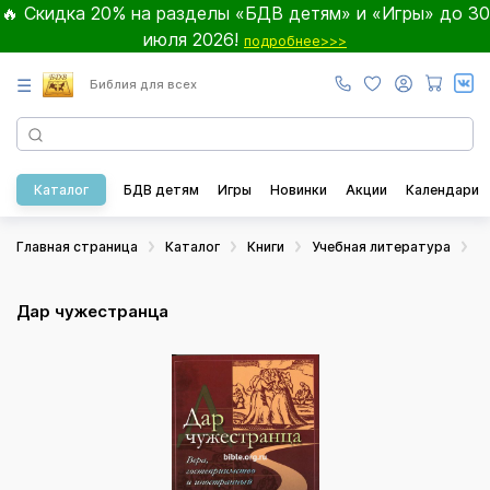
🔥 Скидка 20% на разделы «БДВ детям» и «Игры» до 30
июля 2026!
подробнее>>>
☰
Библия для всех
Каталог
БДВ детям
Игры
Новинки
Акции
Календари
Главная страница
Каталог
Книги
Учебная литература
И
Дар чужестранца