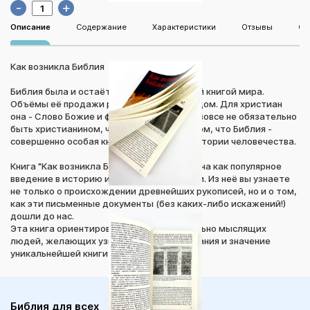
-
+
Описание
Содержание
Характеристики
Отзывы
Оп
Как возникла Библия
Библия была и остаётся самой популярной книгой мира.
Объёмы её продажи растут с каждым годом. Для христиан
она - Слово Божие и фундамент веры. Но вовсе не обязательно
быть христианином, чтобы убедиться в том, что Библия -
совершенно особая книга, уникальная в истории человечества.
Книга "Как возникла Библия" была задумана как популярное
введение в историю и содержание Библии. Из неё вы узнаете
не только о происхождении древнейших рукописей, но и о том,
как эти письменные документы (без каких-либо искажений!)
дошли до нас.
Эта книга ориентирована на самостоятельно мыслящих
людей, желающих узнать историю написания и значение
уникальнейшей книги мира - Библии.
Библия для всех