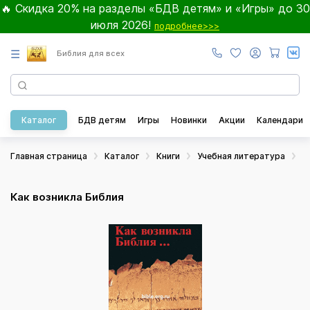
🔥 Скидка 20% на разделы «БДВ детям» и «Игры» до 30
июля 2026!
подробнее>>>
☰
Библия для всех
Каталог
БДВ детям
Игры
Новинки
Акции
Календари
Главная страница
Каталог
Книги
Учебная литература
К
Как возникла Библия