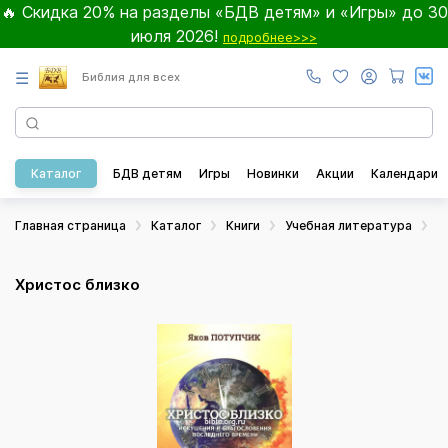
🔥 Скидка 20% на разделы «БДВ детям» и «Игры» до 30
июля 2026!
подробнее>>>
☰
Библия для всех
Каталог
БДВ детям
Игры
Новинки
Акции
Календари
Главная страница
Каталог
Книги
Учебная литература
Х
Христос близко