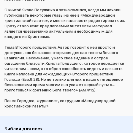
С книгой Якова Потупчика я познакомился, когда мы начали
публиковать некоторые главы из нее в «Международной
христианской газете», и мне выпала честь редактировать их.
Сразу стало ясно: предлагаемый читателям материал
является чрезвычайно актуальным и необходимым для
каждого из Христовых.
Тема Второго пришествия. Автор говорит о ней просто и
доступно, как бы заново открывая для нас тексты Вечного
Евангелия. Несомненно, у него свое видение и острое
ощущение близости Христа Грядущего, которое передается
читателям – всем, кто обрел способность видеть и слышать.
Книга написана для «ожидающих» Второго пришествия
Господа (Евр.9:28). Но не только для них; в наше отягощенное
беззакониями время многим она укажет верный путь: «…
приготовься к сретению Бога твоего» (Ам.4:12).
Павел Гараджа, журналист, сотрудник «Международной
христианской газеты»
Библия для всех