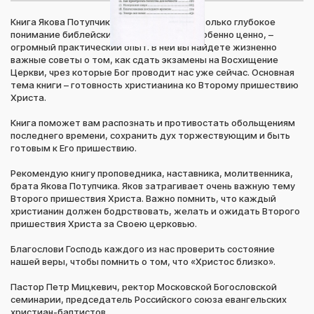
Книга Якова Потупчика обнаруживает не только глубокое
понимание библейских истин, но и, что особенно ценно, –
огромный практический опыт. В ней вы найдете жизненно
важные советы о том, как сдать экзамены на Восхищение
Церкви, чрез которые Бог проводит нас уже сейчас. Основная
тема книги – готовность христианина ко Второму пришествию
Христа.
Книга поможет вам распознать и противостать обольщениям
последнего времени, сохранить дух торжествующим и быть
готовым к Его пришествию.
Рекомендую книгу проповедника, наставника, молитвенника,
брата Якова Потупчика. Яков затрагивает очень важную тему
Второго пришествия Христа. Важно помнить, что каждый
христианин должен бодрствовать, желать и ожидать Второго
пришествия Христа за Своею церковью.
Благослови Господь каждого из нас проверить состояние
нашей веры, чтобы помнить о том, что «Христос близко».
Пастор Петр Мицкевич, ректор Московской Богословской
семинарии, председатель Российского союза евангельских
христиан-баптистов