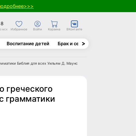
подробнее>>>
58
Избранное
Войти
Корзина
ВКонтакте
30 МСК
Воспитание детей
Брак и семья
Духовно-назида
амматики Библия для всех Уильям Д. Маунс
о греческого
рс грамматики