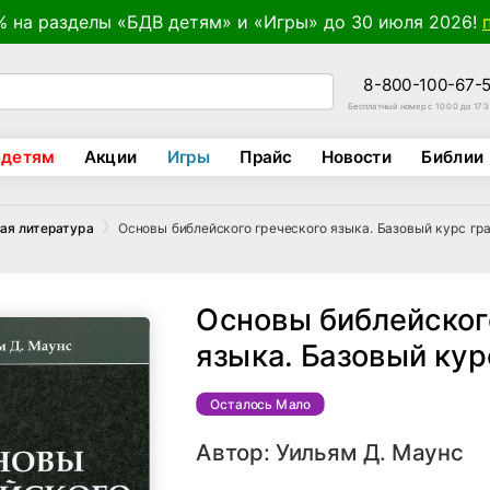
% на разделы «БДВ детям» и «Игры» до 30 июля 2026!
8-800-100-67-
Бесплатный номер с 10:00 до 17:
 детям
Акции
Игры
Прайс
Новости
Библии
Основы библейского греческого языка. Базовый курс гр
ая литература
Основы библейског
языка. Базовый ку
Осталось Мало
Автор:
Уильям Д. Маунс