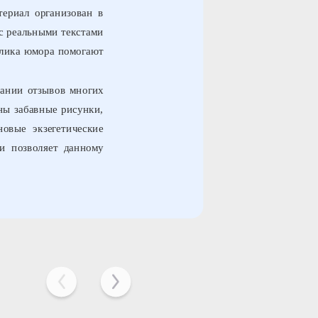
териал организован в
 с реальными текстами
олика юмора помогают
вании отзывов многих
ны забавные рисунки,
овые экзегетические
и позволяет данному