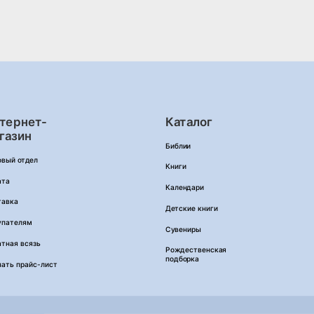
тернет-
Каталог
газин
Библии
овый отдел
Книги
ата
Календари
тавка
Детские книги
упателям
Сувениры
тная всязь
Рождественская
подборка
чать прайс-лист