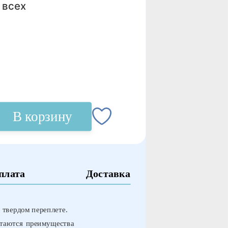
 всех
В корзину
плата
Доставка
вердом переплете.
етаются преимущества