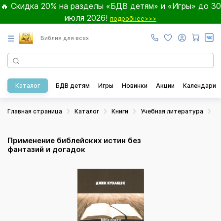
🔥 Скидка 20% на разделы «БДВ детям» и «Игры» до 30
июля 2026!
подробнее>>>
☰
Библия для всех
Каталог
БДВ детям
Игры
Новинки
Акции
Календари
Главная страница
Каталог
Книги
Учебная литература
П
Применение библейских истин без
фантазий и догадок