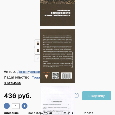
Автор:
Джек Кухащек
Издательство:
Триада
0 отзывов
436 руб.
В корзину
-
+
Описание
Характеристики
Отзывы
Оплата