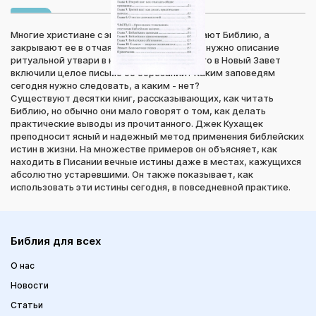
Многие христиане с энтузиазмом открывают Библию, а
закрывают ее в отчаянии и печали. Зачем нужно описание
ритуальной утвари в книге Левит? Для чего в Новый Завет
включили целое письмо об обрезании? Каким заповедям
сегодня нужно следовать, а каким - нет?
Существуют десятки книг, рассказывающих, как читать
Библию, но обычно они мало говорят о том, как делать
практические выводы из прочитанного. Джек Кухащек
преподносит ясный и надежный метод применения библейских
истин в жизни. На множестве примеров он объясняет, как
находить в Писании вечные истины даже в местах, кажущихся
абсолютно устаревшими. Он также показывает, как
использовать эти истины сегодня, в повседневной практике.
Библия для всех
О нас
Новости
Статьи