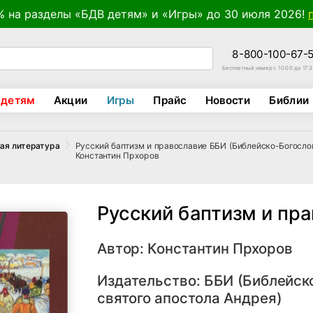
% на разделы «БДВ детям» и «Игры» до 30 июля 2026!
8-800-100-67-
Бесплатный номер с 10:00 до 17:
 детям
Акции
Игры
Прайс
Новости
Библии
Русский баптизм и православие ББИ (Библейско-Богосло
ая литература
Константин Прхоров
Русский баптизм и пр
Автор:
Константин Прхоров
Издательство:
ББИ (Библейск
святого апостола Андрея)