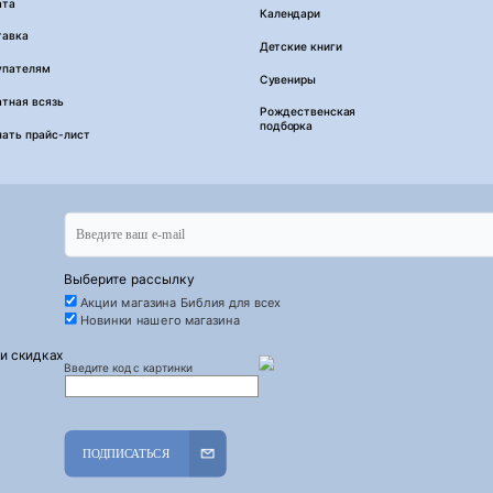
ата
Календари
тавка
Детские книги
упателям
Сувениры
тная всязь
Рождественская
подборка
чать прайс-лист
Выберите рассылку
Акции магазина Библия для всех
Новинки нашего магазина
 и скидках
Введите код с картинки
ПОДПИСАТЬСЯ