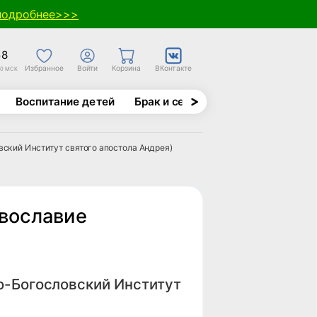
подробнее>>>
58
Избранное
Войти
Корзина
ВКонтакте
30 МСК
Воспитание детей
Брак и семья
Духовно-назида
вский Институт святого апостола Андрея)
авославие
о-Богословский Институт