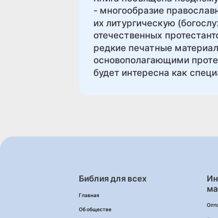
- многообразие православн
их литургическую (богосл
отечественных протестанто
редкие печатные материал
основополагающими протес
будет интересна как специ
Библия для всех
Ин
ма
Главная
Опт
Об обществе