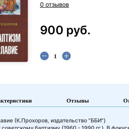
0 отзывов
900 руб.
актеристики
Отзывы
О
авие (К.Прохоров, издательство "ББИ")
советскому баптизму (1960 - 1990 гг.). В фоку