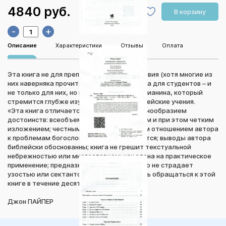
4840 руб.
В корзину
-
+
Описание
Характеристики
Отзывы
Оплата
Эта книга не для преподавателей богословия (хотя многие из
них наверняка прочитают ее). Она написана для студентов – и
не только для них, но и для каждого христианина, который
стремится глубже изучить основные библейские учения.
«Эта книга отличается удивительным разнообразием
достоинств: всеобъемлющим охватом тем и при этом четким
изложением; честным и недвусмысленным отношением автора
к проблемам богословия; она легко читается; выводы автора
библейски обоснованны; книга не грешит текстуальной
небрежностью или многословием; нацелена на практическое
применение; предназначена для церкви, но не страдает
узостью или сектантством. Я намереваюсь обращаться к этой
книге в течение десятилетий».
Джон ПАЙПЕР