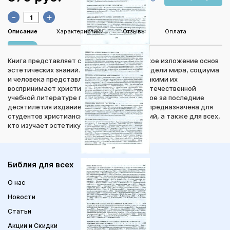
-
+
Описание
Характеристики
Отзывы
Оплата
Книга представляет собой систематическое изложение основ
эстетических знаний. Художественные модели мира, социума
и человека представлены в ней такими, какими их
воспринимает христианское сознание. В отечественной
учебной литературе по эстетике это первое за последние
десятилетия издание такого рода. Книга предназначена для
студентов христианских учебных заведений, а также для всех,
кто изучает эстетику в вузах.
Библия для всех
О нас
Новости
Статьи
Акции и Скидки