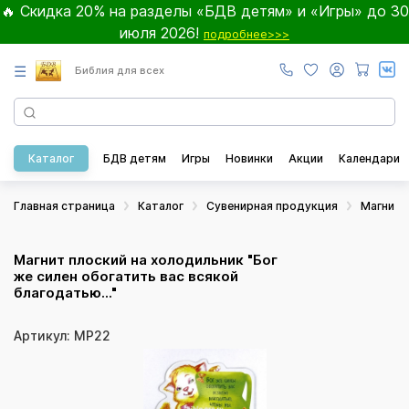
🔥 Скидка 20% на разделы «БДВ детям» и «Игры» до 30
июля 2026!
подробнее>>>
☰
Библия для всех
Каталог
БДВ детям
Игры
Новинки
Акции
Календари
Главная страница
Каталог
Сувенирная продукция
Магнит
Магнит плоский на холодильник "Бог
же силен обогатить вас всякой
благодатью..."
Артикул: МР22