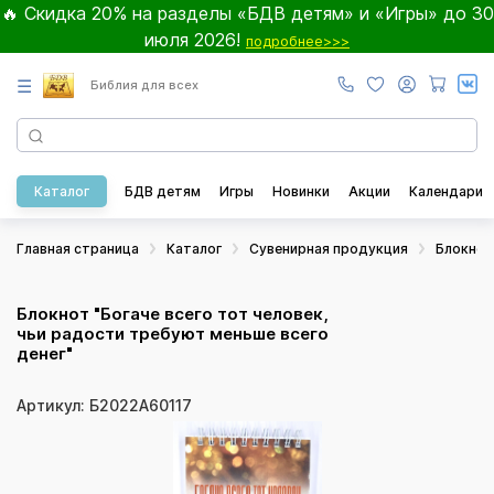
🔥 Скидка 20% на разделы «БДВ детям» и «Игры» до 30
июля 2026!
подробнее>>>
☰
Библия для всех
Каталог
БДВ детям
Игры
Новинки
Акции
Календари
Главная страница
Каталог
Сувенирная продукция
Блокно
Блокнот "Богаче всего тот человек,
чьи радости требуют меньше всего
денег"
Артикул: Б2022А60117