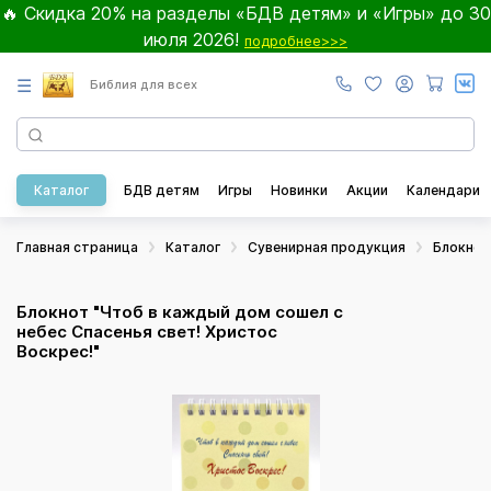
🔥 Скидка 20% на разделы «БДВ детям» и «Игры» до 30
июля 2026!
подробнее>>>
☰
Библия для всех
Каталог
БДВ детям
Игры
Новинки
Акции
Календари
Главная страница
Каталог
Сувенирная продукция
Блокно
Блокнот "Чтоб в каждый дом сошел с
небес Спасенья свет! Христос
Воскрес!"