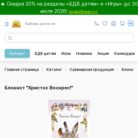
🔥 Скидка 20% на разделы «БДВ детям» и «Игры» до 30
июля 2026!
подробнее>>>
☰
Библия для всех
Каталог
БДВ детям
Игры
Новинки
Акции
Календари
Главная страница
Каталог
Сувенирная продукция
Блокно
Блокнот "Христос Воскрес!"