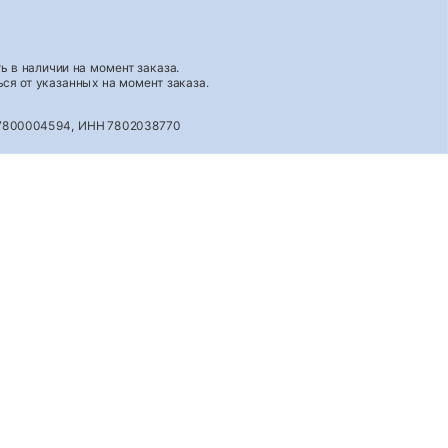
 в наличии на момент заказа.
ся от указанных на момент заказа.
027800004594, ИНН 7802038770