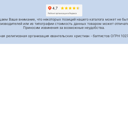
аем Ваше внимание, что некоторых позиций нашего каталога может не быть
роизводителей или из типографии стоимость данных товаром может отличать
Приносим извинения за возможные неудобства.
тная религиозная организация евангельских христиан - баптистов ОГРН 1