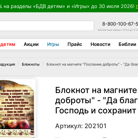
% на разделы «БДВ детям» и «Игры» до 30 июля 2026!
8-800-100-67-
Бесплатный номер с 10:00 до 17:
 детям
Акции
Игры
Прайс
Новости
Библии
Блокнот на магните "Послание доброты" - "Да благ
родукция
Блокноты
Блокнот на магните
доброты" - "Да бла
Господь и сохранит 
Артикул: 202101