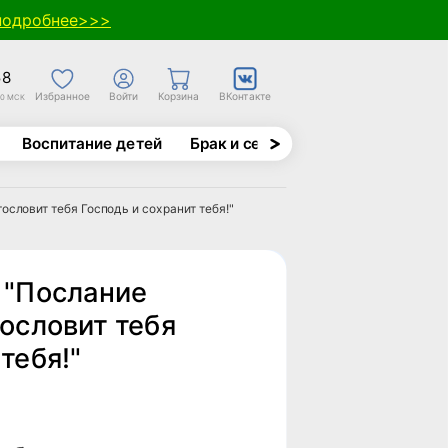
подробнее>>>
58
Избранное
Войти
Корзина
ВКонтакте
30 МСК
Воспитание детей
Брак и семья
Духовно-назида
ословит тебя Господь и сохранит тебя!"
 "Послание
гословит тебя
тебя!"