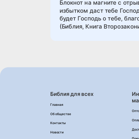
Блокнот на магните с отры
избытком даст тебе Господ
будет Господь о тебе, благ
(Библия, Книга Второзакони
Библия для всех
Ин
ма
Главная
Опт
Об обществе
Опл
Контакты
Дос
Новости
Пок