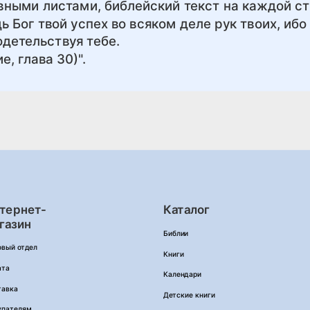
вными листами, библейский текст на каждой ст
ь Бог твой успех во всяком деле рук твоих, ибо
одетельствуя тебе.
е, глава 30)".
тернет-
Каталог
газин
Библии
овый отдел
Книги
ата
Календари
тавка
Детские книги
упателям