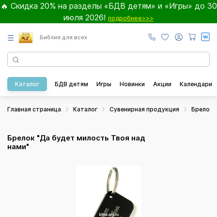
🔥 Скидка 20% на разделы «БДВ детям» и «Игры» до 30
июля 2026!
подробнее>>>
☰
Библия для всех
Каталог
БДВ детям
Игры
Новинки
Акции
Календари
Главная страница
Каталог
Сувенирная продукция
Брелоки
Брелок "Да будет милость Твоя над
нами"