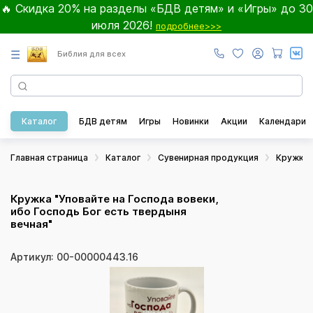
🔥 Скидка 20% на разделы «БДВ детям» и «Игры» до 30
июля 2026!
подробнее>>>
☰
Библия для всех
Каталог
БДВ детям
Игры
Новинки
Акции
Календари
Главная страница
Каталог
Сувенирная продукция
Кружки
Кружка "Уповайте на Господа вовеки,
ибо Господь Бог есть твердыня
вечная"
Артикул: 00-00000443.16