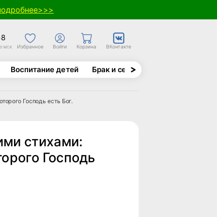
подробнее>>>
58
Избранное
Войти
Корзина
ВКонтакте
30 МСК
Воспитание детей
Брак и семья
Духовно-назида
торого Господь есть Бог.
ими стихами:
торого Господь