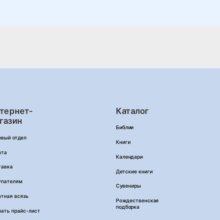
тернет-
Каталог
газин
Библии
овый отдел
Книги
ата
Календари
тавка
Детские книги
упателям
Сувениры
тная всязь
Рождественская
подборка
чать прайс-лист