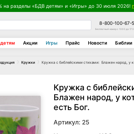
% на разделы «БДВ детям» и «Игры» до 30 июля 2026!
8-800-100-67-
Бесплатный номер с 10:00 до 17:
 детям
Акции
Игры
Прайс
Новости
Библии
Кружка с библейскими стихами: Блажен народ, у ко
родукция
Кружки
Кружка с библейск
Блажен народ, у ко
есть Бог.
Артикул: 25