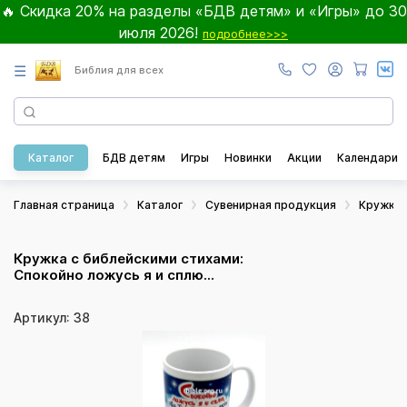
🔥 Скидка 20% на разделы «БДВ детям» и «Игры» до 30
июля 2026!
подробнее>>>
☰
Библия для всех
Каталог
БДВ детям
Игры
Новинки
Акции
Календари
Главная страница
Каталог
Сувенирная продукция
Кружки
Кружка с библейскими стихами:
Спокойно ложусь я и сплю...
Артикул: 38