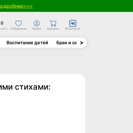
подробнее>>>
58
Избранное
Войти
Корзина
ВКонтакте
30 МСК
Воспитание детей
Брак и семья
Духовно-назида
ими стихами: