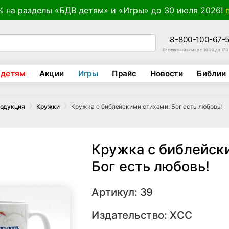
% на разделы «БДВ детям» и «Игры» до 30 июля 2026!
8-800-100-67-
Бесплатный номер с 10:00 до 17:
 детям
Акции
Игры
Прайс
Новости
Библии
Кружка с библейскими стихами: Бог есть любовь!
родукция
Кружки
Кружка с библейск
Бог есть любовь!
Артикул: 39
Издательство:
ХСС