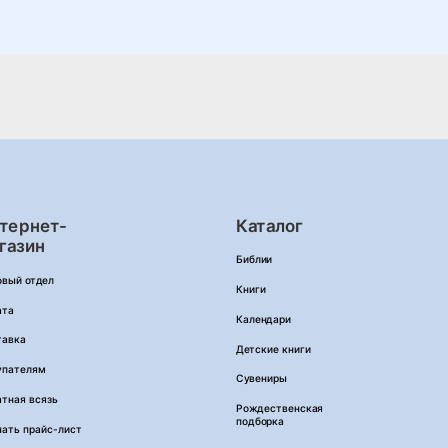
тернет-
Каталог
газин
Библии
овый отдел
Книги
ата
Календари
тавка
Детские книги
упателям
Сувениры
тная всязь
Рождественская
подборка
чать прайс-лист