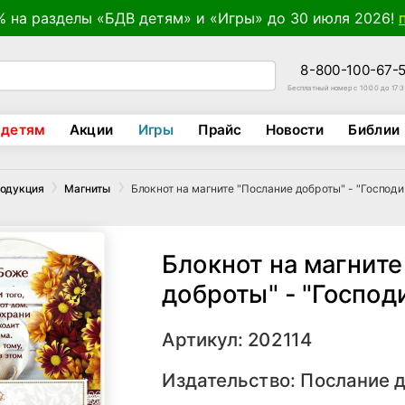
% на разделы «БДВ детям» и «Игры» до 30 июля 2026!
8-800-100-67-
Бесплатный номер с 10:00 до 17:
 детям
Акции
Игры
Прайс
Новости
Библии
Блокнот на магните "Послание доброты" - "Господи
родукция
Магниты
Блокнот на магните
доброты" - "Господ
Артикул: 202114
Издательство:
Послание 