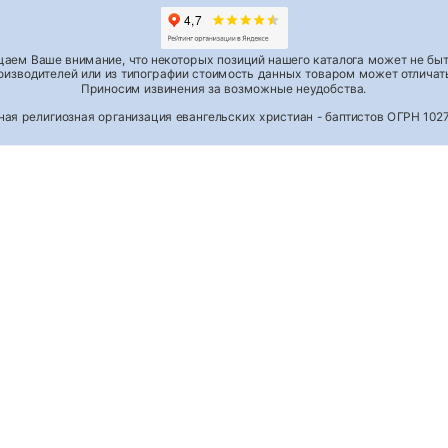
аем Ваше внимание, что некоторых позиций нашего каталога может не быть
роизводителей или из типографии стоимость данных товаром может отличать
Приносим извинения за возможные неудобства.
тная религиозная организация евангельских христиан - баптистов ОГРН 1