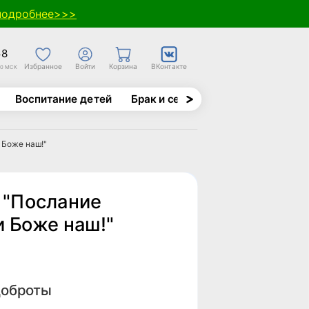
подробнее>>>
58
Избранное
Войти
Корзина
ВКонтакте
30 МСК
Воспитание детей
Брак и семья
Духовно-назида
 Боже наш!"
 "Послание
и Боже наш!"
доброты