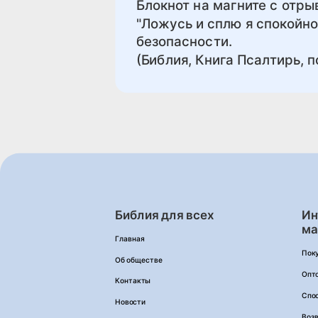
Блокнот на магните с отры
"Ложусь и сплю я спокойно,
безопасности.
(Библия, Книга Псалтирь, п
Библия для всех
Ин
ма
Главная
Пок
Об обществе
Опт
Контакты
Спо
Новости
Возв