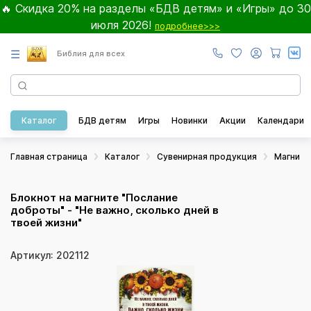
🔥 Скидка 20% на разделы «БДВ детям» и «Игры» до 30
июля 2026!
подробнее>>>
☰
Библия для всех
Каталог
БДВ детям
Игры
Новинки
Акции
Календари
Главная страница
Каталог
Сувенирная продукция
Магнит
Блокнот на магните "Послание
доброты" - "Не важно, сколько дней в
твоей жизни"
Артикул: 202112