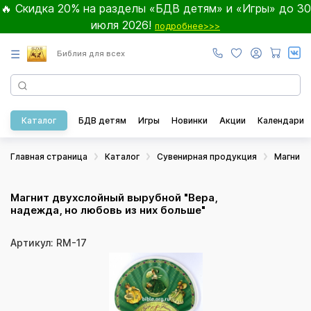
🔥 Скидка 20% на разделы «БДВ детям» и «Игры» до 30
июля 2026!
подробнее>>>
☰
Библия для всех
Каталог
БДВ детям
Игры
Новинки
Акции
Календари
Главная страница
Каталог
Сувенирная продукция
Магнит
Магнит двухслойный вырубной "Вера,
надежда, но любовь из них больше"
Артикул: RM-17