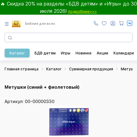
🔥 Скидка 20% на разделы «БДВ детям» и «Игры» до 30
июля 2026!
подробнее>>>
☰
Библия для всех
Каталог
БДВ детям
Игры
Новинки
Акции
Календари
Главная страница
Каталог
Сувенирная продукция
Метушк
Метушки (синий + фиолетовый)
Артикул: 00-00000330