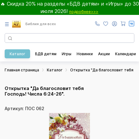
🔥 Скидка 20% на разделы «БДВ детям» и «Игры» до 30
июля 2026!
подробнее>>>
☰
Библия для всех
Каталог
БДВ детям
Игры
Новинки
Акции
Календари
Главная страница
Каталог
Открытка "Да благословит тебя Гос
Открытка "Да благословит тебя
Господь! Числа 6:24-26".
Артикул: ПОС 062