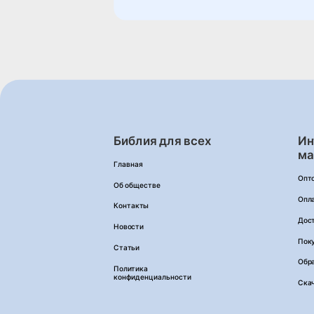
Библия для всех
Ин
ма
Главная
Опт
Об обществе
Опл
Контакты
Дос
Новости
Пок
Статьи
Обра
Политика
конфиденциальности
Ска