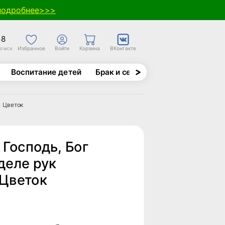
подробнее>>>
58
Избранное
Войти
Корзина
ВКонтакте
30 МСК
Воспитание детей
Брак и семья
Духовно-назида
. Цветок
 Господь, Бог
 деле рук
 Цветок