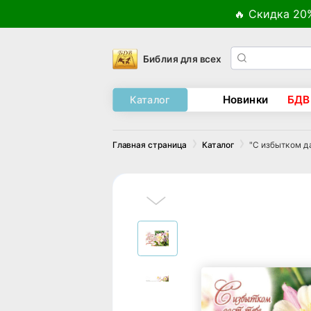
🔥 Скидка 20
Библия для всех
Новинки
БДВ
Каталог
"С избытком да
Главная страница
Каталог