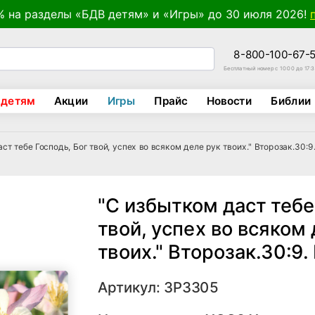
% на разделы «БДВ детям» и «Игры» до 30 июля 2026!
8-800-100-67-
Бесплатный номер с 10:00 до 17:
 детям
Акции
Игры
Прайс
Новости
Библии
ст тебе Господь, Бог твой, успех во всяком деле рук твоих." Второзак.30:9
"С избытком даст тебе
твой, успех во всяком
твоих." Второзак.30:9.
Артикул: ЗР3305