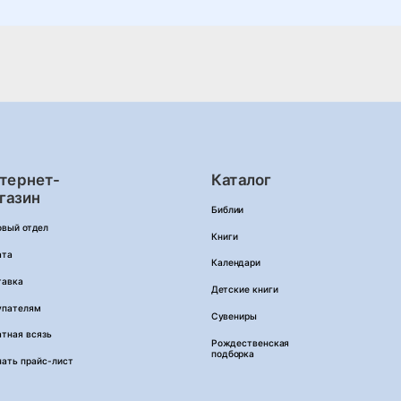
тернет-
Каталог
газин
Библии
овый отдел
Книги
ата
Календари
тавка
Детские книги
упателям
Сувениры
тная всязь
Рождественская
подборка
чать прайс-лист