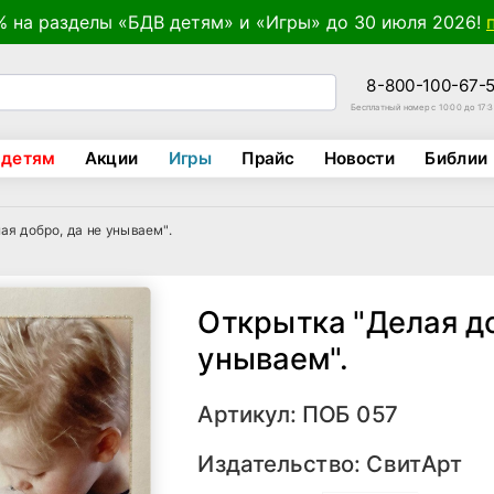
% на разделы «БДВ детям» и «Игры» до 30 июля 2026!
8-800-100-67-
Бесплатный номер с 10:00 до 17:
 детям
Акции
Игры
Прайс
Новости
Библии
ая добро, да не унываем".
Открытка "Делая до
унываем".
Артикул: ПОБ 057
Издательство:
СвитАрт