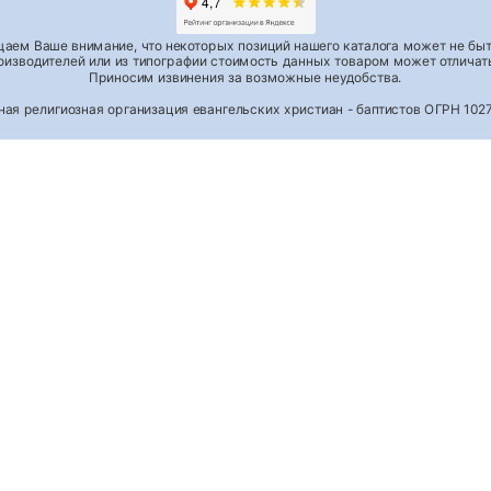
аем Ваше внимание, что некоторых позиций нашего каталога может не быть
роизводителей или из типографии стоимость данных товаром может отличать
Приносим извинения за возможные неудобства.
тная религиозная организация евангельских христиан - баптистов ОГРН 1