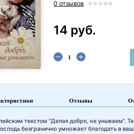
0 отзывов
14 руб.
актеристики
Отзывы
О
ейским текстом "Делая добро, не унываем". Те
Господь безгранично умножает благодать в ваш