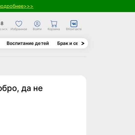
подробнее>>>
58
Избранное
Войти
Корзина
ВКонтакте
30 МСК
Воспитание детей
Брак и семья
Духовно-назида
бро, да не