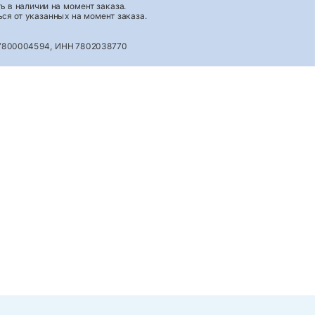
 в наличии на момент заказа.
ся от указанных на момент заказа.
027800004594, ИНН 7802038770