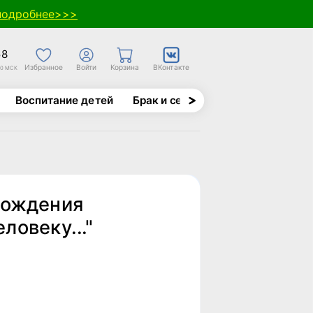
подробнее>>>
58
Избранное
Войти
Корзина
ВКонтакте
30 МСК
Воспитание детей
Брак и семья
Духовно-назида
рождения
ловеку..."