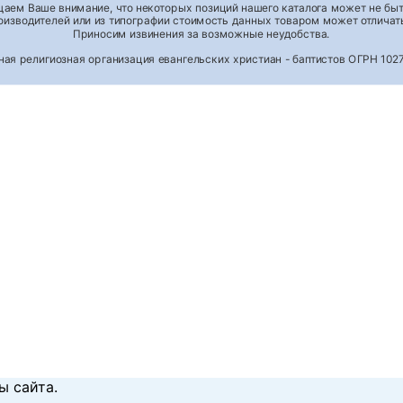
аем Ваше внимание, что некоторых позиций нашего каталога может не быть
роизводителей или из типографии стоимость данных товаром может отличать
Приносим извинения за возможные неудобства.
тная религиозная организация евангельских христиан - баптистов ОГРН 1
ы сайта.