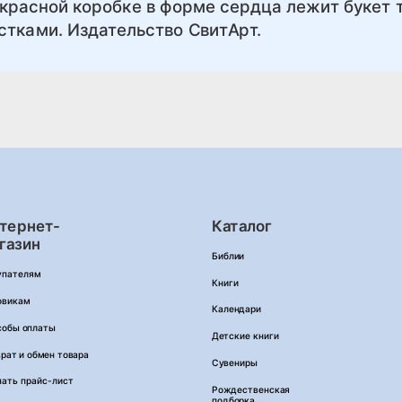
 красной коробке в форме сердца лежит букет 
стками. Издательство СвитАрт.
тернет-
Каталог
газин
Библии
упателям
Книги
овикам
Календари
собы оплаты
Детские книги
рат и обмен товара
Сувениры
чать прайс-лист
Рождественская
подборка