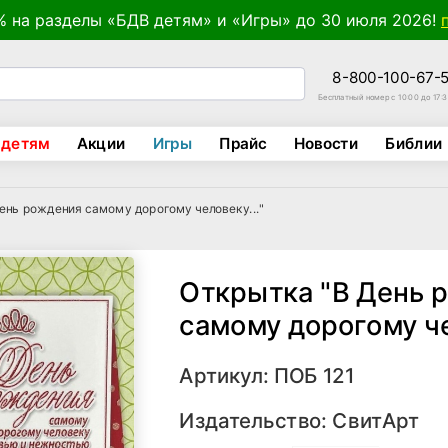
% на разделы «БДВ детям» и «Игры» до 30 июля 2026!
8-800-100-67-
Бесплатный номер с 10:00 до 17:
 детям
Акции
Игры
Прайс
Новости
Библии
ень рождения самому дорогому человеку..."
Открытка "В День 
самому дорогому че
Артикул: ПОБ 121
Издательство:
СвитАрт