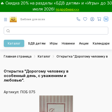
🔥 Скидка 20% на разделы «БДВ детям» и «Игры» до 30
июля 2026!
подробнее>>>
☰
Библия для всех
Каталог
БДВ детям
Игры
Новинки
Акции
Календари
Главная страница
Каталог
Открытка "Дорогому человеку в ос
Открытка "Дорогому человеку в
особенный день, с уважением и
любовью".
Артикул: ПОБ 075