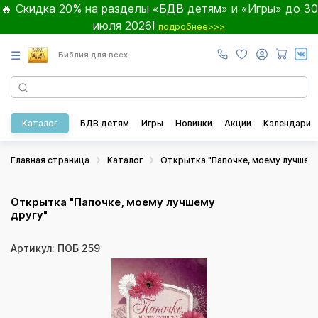
🔥 Скидка 20% на разделы «БДВ детям» и «Игры» до 30
июля 2026!
подробнее>>>
☰
Библия для всех
Каталог
БДВ детям
Игры
Новинки
Акции
Календари
Главная страница
Каталог
Открытка "Папочке, моему лучшему
Открытка "Папочке, моему лучшему
другу"
Артикул: ПОБ 259