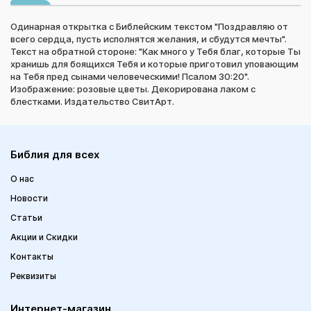
Одинарная открытка с Библейским текстом "Поздравляю от
всего сердца, пусть исполнятся желания, и сбудутся мечты".
Текст на обратной стороне: "Как много у Тебя благ, которые Ты
хранишь для боящихся Тебя и которые приготовил уповающим
на Тебя пред сынами человеческими! Псалом 30:20".
Изображение: розовые цветы. Декорирована лаком с
блестками. Издательство СвитАрт.
Библия для всех
О нас
Новости
Статьи
Акции и Скидки
Контакты
Реквизиты
Интернет-магазин