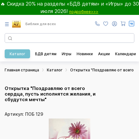
🔥 Скидка 20% на разделы «БДВ детям» и «Игры» до 30
июля 2026!
подробнее>>>
☰
Библия для всех
Каталог
БДВ детям
Игры
Новинки
Акции
Календари
Главная страница
Каталог
Открытка "Поздравляю от всего се
Открытка "Поздравляю от всего
сердца, пусть исполнятся желания, и
сбудутся мечты"
Артикул: ПОБ 129