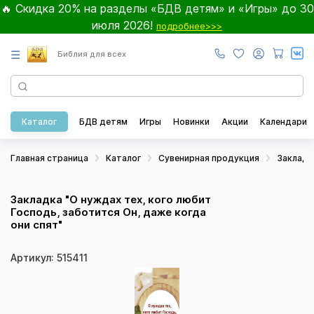
🔥 Скидка 20% на разделы «БДВ детям» и «Игры» до 30
июля 2026!
подробнее>>>
☰
Библия для всех
Каталог
БДВ детям
Игры
Новинки
Акции
Календари
Главная страница
Каталог
Сувенирная продукция
Закладк
Закладка "О нуждах тех, кого любит
Господь, заботится Он, даже когда
они спят"
Артикул: 515411