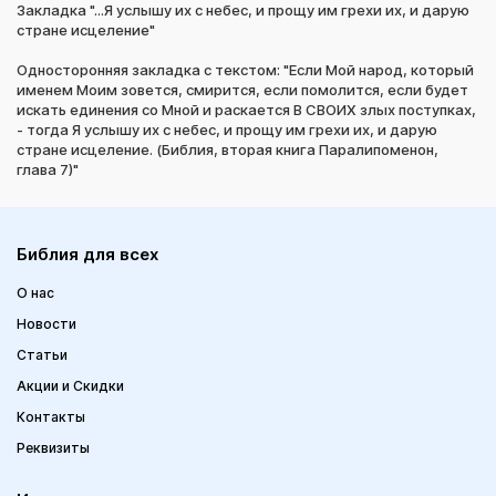
Закладка "...Я услышу их с небес, и прощу им грехи их, и дарую
стране исцеление"
Односторонняя закладка с текстом: "Если Мой народ, который
именем Моим зовется, смирится, если помолится, если будет
искать единения со Мной и раскается В СВОИХ злых поступках,
- тогда Я услышу их с небес, и прощу им грехи их, и дарую
стране исцеление. (Библия, вторая книга Паралипоменон,
глава 7)"
Библия для всех
О нас
Новости
Статьи
Акции и Скидки
Контакты
Реквизиты