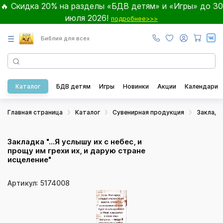
🔥 Скидка 20% на разделы «БДВ детям» и «Игры» до 30
июля 2026!
подробнее>>>
☰
Библия для всех
Каталог
БДВ детям
Игры
Новинки
Акции
Календари
Главная страница
Каталог
Сувенирная продукция
Закладк
Закладка "...Я услышу их с небес, и
прощу им грехи их, и дарую стране
исцеление"
Артикул: 5174008