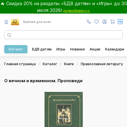
🔥 Скидка 20% на разделы «БДВ детям» и «Игры» до 30
июля 2026!
подробнее>>>
☰
Библия для всех
Каталог
БДВ детям
Игры
Новинки
Акции
Календари
Главная страница
Каталог
Книги
Православная литератур
О вечном и временном. Проповеди