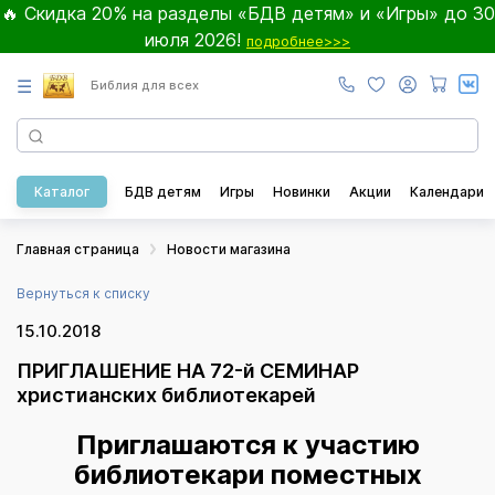
🔥 Скидка 20% на разделы «БДВ детям» и «Игры» до 30
июля 2026!
подробнее>>>
☰
Библия для всех
Каталог
БДВ детям
Игры
Новинки
Акции
Календари
Главная страница
Новости магазина
Вернуться к списку
15.10.2018
ПРИГЛАШЕНИЕ НА 72-й СЕМИНАР
христианских библиотекарей
Приглашаются к участию
библиотекари поместных