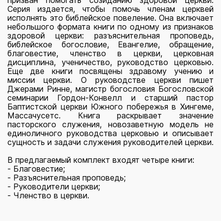
призван помогать созиданию здоровой церкви.
Серия издается, чтобы помочь членам церквей
исполнять это библейское повеление. Она включает
небольшого формата книги по одному из признаков
здоровой церкви: разъяснительная проповедь,
библейское богословие, Евангелие, обращение,
благовестие, членство в церкви, церковная
дисциплина, ученичество, руководство церковью.
Еще две книги посвящены здравому учению и
миссии церкви. О руководстве церкви пишет
Джерами Ринне, магистр богословия Богословской
семинарии Гордон-Конвелл и старший пастор
Баптистской церкви Южного побережья в Хингеме,
Массачусетс. Книга раскрывает значение
пасторского служения, новозаветную модель не
единоличного руководства церковью и описывает
сущность и задачи служения руководителей церкви.
В предлагаемый комплект входят четыре книги:
- Благовестие;
- Разъяснительная проповедь;
- Руководители церкви;
- Членство в церкви.