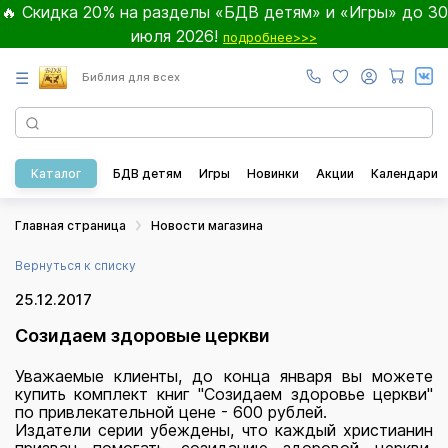
🔥 Скидка 20% на разделы «БДВ детям» и «Игры» до 30
июля 2026!
подробнее>>>
☰
Библия для всех
Каталог
БДВ детям
Игры
Новинки
Акции
Календари
Главная страница
Новости магазина
Вернуться к списку
25.12.2017
Созидаем здоровые церкви
Уважаемые клиенты, до конца января вы можете
купить комплект книг "Созидаем здоровье церкви"
по привлекательной цене - 600 рублей.
Издатели серии убеждены, что каждый христианин