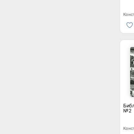
Конс
Биб
№2
Конс