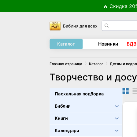
🔥 Скидка 20
Библия для всех
Новинки
БДВ
Каталог
Главная страница
Каталог
Детям и подр
Творчество и досу
Пасхальная подборка
Библии
Книги
Календари