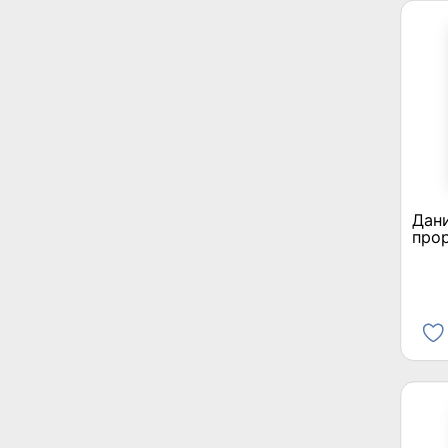
Дан
про