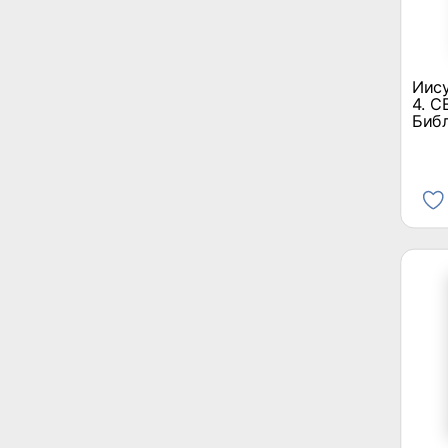
Иису
4. 
Биб