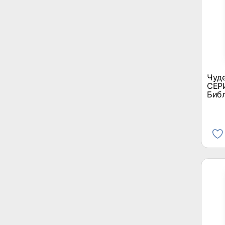
Чуде
СЕР
Биб