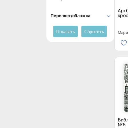
Артб
кро
Переплет/обложка
Мари
Биб
№5