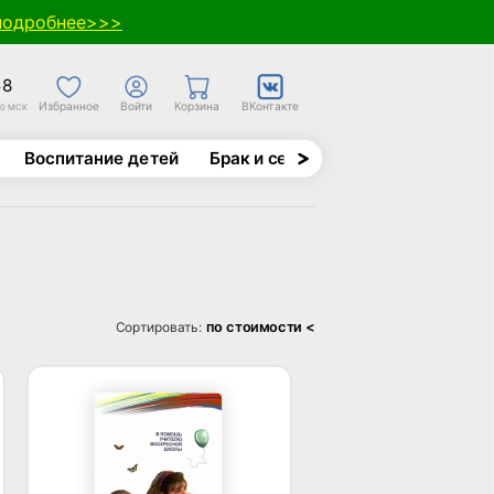
подробнее>>>
58
Избранное
Войти
Корзина
ВКонтакте
30 МСК
Воспитание детей
Брак и семья
Духовно-назида
по стоимости <
Сортировать: