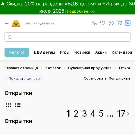
🔥 Скидка 20% на разделы «БДВ детям» и «Игры» до 30
июля 2026!
подробнее>>>
☰
Библия для всех
Каталог
БДВ детям
Игры
Новинки
Акции
Календари
Главная страница
Каталог
Сувенирная продукция
Открыт
Показать фильтр
Сортировать:
Популярные
Открытки
1
2
3
4
5
...
17
Открытки