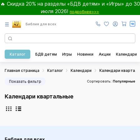
🔥 Скидка 20% на разделы «БДВ детям» и «Игры» до 30
июля 2026!
подробнее>>>
☰
Библия для всех
Каталог
БДВ детям
Игры
Новинки
Акции
Календари
Главная страница
Каталог
Календари
Календари кварталь
Показать фильтр
Сортировать:
Популярные
Календари квартальные
Библия для всех